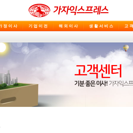
가 정 이 사
기 업 이 전
해 외 이 사
생 활 서 비 스
고 객