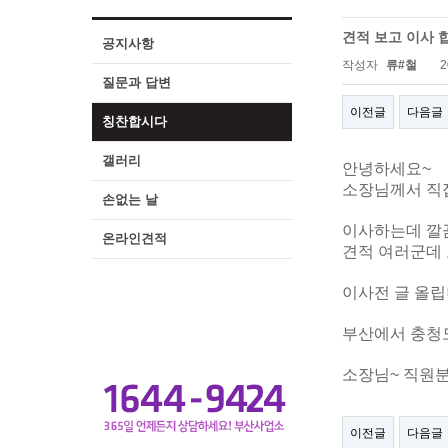
견적 보고 이사 
공지사항
작성자
류#철
2
질문과 답변
이전글
다음글
칭찬합시다
갤러리
안녕하세요~
소장님께서 직접
손없는 날
이사하는데 깔
온라인견적
견적 여러군데 
이사전 글 올립니
부산에서 충청도
소장님~ 직원분
이전글
다음글